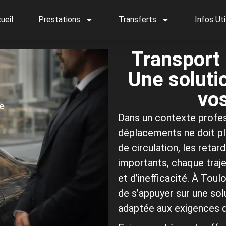
ueil
Prestations
Transferts
Infos Uti
Transport 
Une solut
vo
Dans un contexte profess
déplacements ne doit plu
de circulation, les reta
importants, chaque traj
et d’inefficacité. À Toul
de s’appuyer sur une solu
adaptée aux exigences 